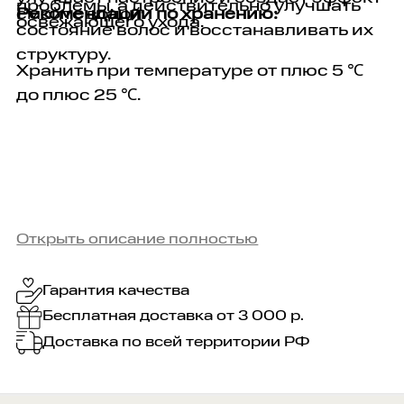
проблемы, а действительно улучшать
смойте водой.
Рекомендации по хранению:
освежающего ухода.
состояние волос и восстанавливать их
структуру.
Хранить при температуре от плюс 5 ℃
до плюс 25 ℃.
Открыть описание полностью
Гарантия качества
Бесплатная доставка от 3 000 р.
Доставка по всей территории РФ