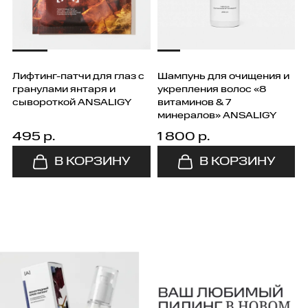
Лифтинг-патчи для глаз с
Шампунь для очищения и
гранулами янтаря и
укрепления волос «8
сывороткой ANSALIGY
витаминов & 7
минералов» ANSALIGY
495 р.
1 800 р.