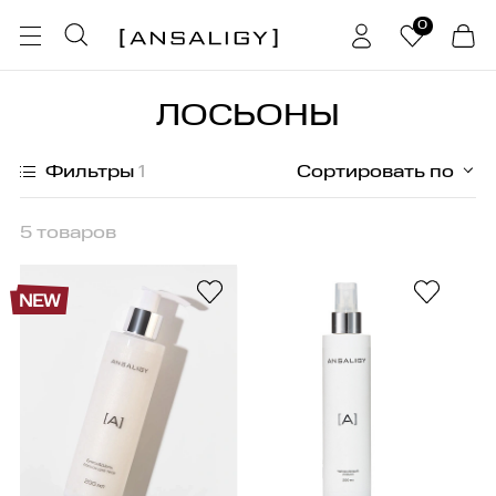
0
ЛОСЬОНЫ
Фильтры
1
Сортировать по
5 товаров
Жирная
NEW
Волосы
Комбинированная
Гель
Глаза
Нормальная
hair loss complex
Кондиционер
Лицо
Сухая
защита от солнца
SWT-7
Косметический набор
Тело
Чувствительная