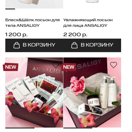
кожа вокруг глаз
витамин C
Крем
матирование
Витамин E
Лосьон
Блеск&Шёлк лосьон для
Увлажняющий лосьон
тела ANSALIGY
для лица ANSALIGY
омоложение
гиалуроновая кислота
Маска
1 200 р.
2 200 р.
очищение
матриксил
Патчи
питание
ниацинамид
Пилинг
NEW
NEW
увлажнение
пептиды
Подарочный сертификат
шёлк
Сыворотка
эсцин
Шампунь
янтарь
Ягодные патчи