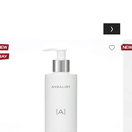
NEW
NE
ВАУ