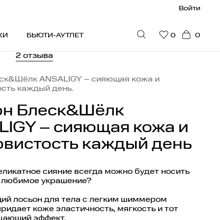
Войти
КИ
БЬЮТИ-АУТЛЕТ
0
0
2 отзыва
ПУЛЯРНОЕ
ск&Шёлк ANSALIGY – сияющая кожа и
сть каждый день.
идки
он Блеск&Шёлк
юти-гайд
IGY – сияющая кожа и
стселлеры
вистость каждый день
ограмма привилегий
на рекомендует
деликатное сияние всегда можно будет носить
к любимое украшение?
дарочные сертификаты
я мужчин
й лосьон для тела с легким шиммером
ридает коже эластичность, мягкость и тот
цающий эффект.