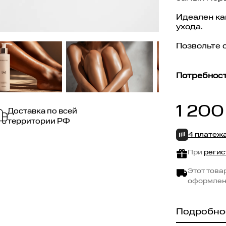
Идеален ка
ухода.
Позвольте с
Потребност
1 200
Доставка по всей
территории РФ
4 платеж
При
регис
Этот това
оформлен
Подробно