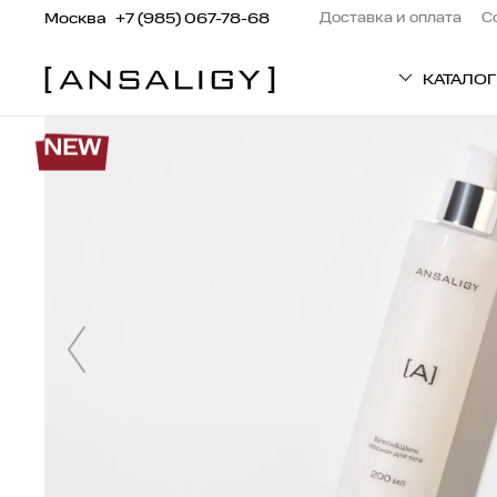
Москва
+7 (985) 067-78-68
Доставка и оплата
С
КАТАЛОГ
NEW
ТИП ТОВАРА
Патчи
Кремы
Средства для вол
Сыворотки
Маски
Пилинг
Средства для тел