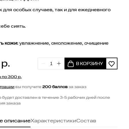
к для особых случаев, так и для ежедневного
ебе сиять.
ь кожи:
увлажнение, омоложение, очищение
р.
а по
300
р.
трации
вы получите
200 баллов
за заказ
р будет доставлен в течение 3-5 рабочих дней после
ия заказа
е описание
Характеристики
Состав