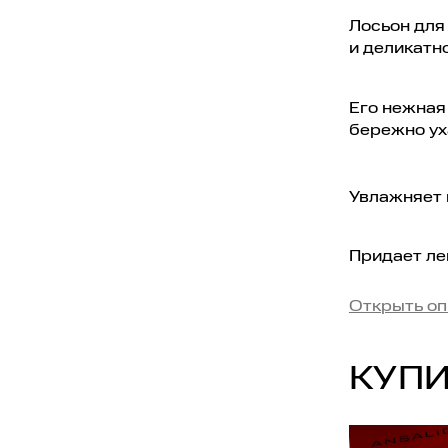
Лосьон для
и деликатн
Его нежная
бережно ух
Увлажняет 
Придает л
Открыть оп
Подчерк
КУПИ
Повышае
Способ 