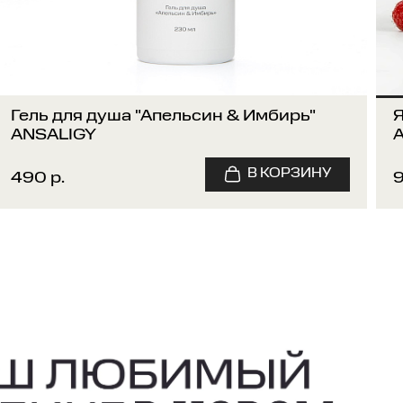
Гель для душа "Апельсин & Имбирь"
Я
ANSALIGY
490 р.
9