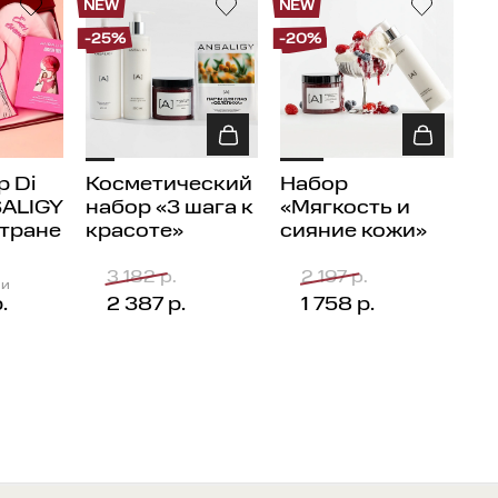
NEW
NEW
-25%
-20%
 лосьон на чистую кожу, по желанию можно
вать в течение дня для поддержания
ого сияния.
дации по хранению:
 Di
Косметический
Набор
при температуре от +5 °С до +25 °С.
SALIGY
набор «3 шага к
«Мягкость и
стране
красоте»
сияние кожи»
ности: 36 месяцев.
3 182 р.
2 197 р.
ии
.
2 387 р.
1 758 р.
ности после вскрытия: 6 месяцев.