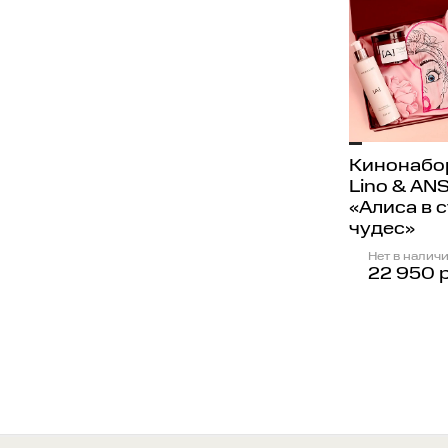
Нанесите
использо
деликатн
Рекомен
Кинонабор
Хранить 
Lino & AN
«Алиса в 
чудес»
Срок год
Нет в налич
22 950 р
Срок год