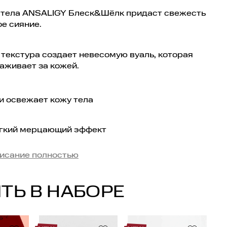
 тела ANSALIGY Блеск&Шёлк придаст свежесть
ое сияние.
 текстура создает невесомую вуаль, которая
аживает за кожей.
и освежает кожу тела
егкий мерцающий эффект
исание полностью
ивает вашу естественную красоту
ТЬ В НАБОРЕ
т эластичность кожи
применения: