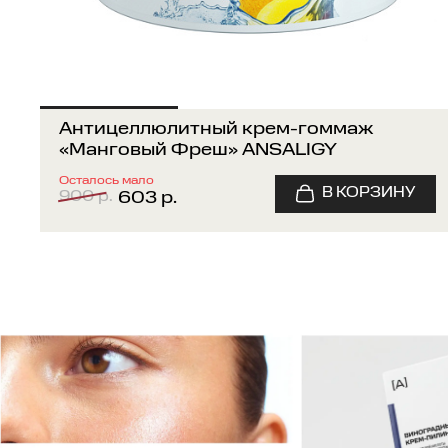
Антицеллюлитный крем-гоммаж
«Манговый Фреш» ANSALIGY
Осталось мало
900 р.
603 р.