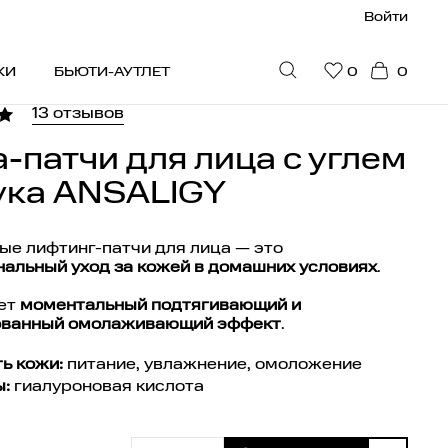
Войти
КИ
БЬЮТИ-АУТЛЕТ
0
0
13 отзывов
ПУЛЯРНОЕ
-патчи для лица с углем
ука ANSALIGY
идки
юти-гайд
ые лифтинг-патчи для лица — это
альный уход за кожей в домашних условиях
.
стселлеры
ограмма привилегий
ает
моментальный подтягивающий и
ованный омолаживающий эффект
.
на рекомендует
ь кожи:
питание, увлажнение, омоложение
дарочные сертификаты
:
гиалуроновая кислота
я мужчин