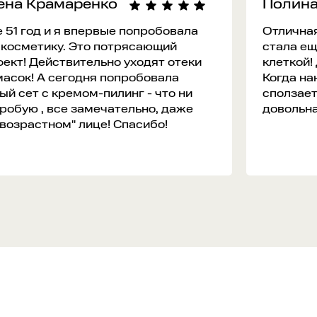
ена Крамаренко
Полин
 51 год и я впервые попробовала
Отличная
 косметику. Это потрясающий
стала ещ
ект! Действительно уходят отеки
клеткой! 
масок! А сегодня попробовала
Когда на
ый сет с кремом-пилинг - что ни
сползает
робую , все замечательно, даже
довольна
"возрастном" лице! Спасибо!