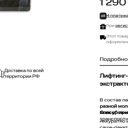
1 290
4 платеж
При
регис
Этот това
оформлен
Подробно
Доставка по всей
Лифтинг-
территории РФ
экстракт
В состав п
разной мол
всех уровн
Способ при
транспортн
Аккуратно 
саше-пакет