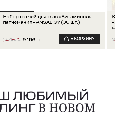
Набор патчей для глаз «Витаминная
К
патчемания» ANSALIGY (30 шт.)
«
ш
13 725 р.
3
9 196 р.