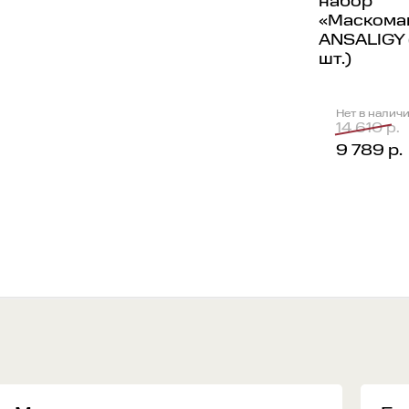
набор
«Маскома
ANSALIGY 
шт.)
Нет в налич
14 610 р.
9 789 р.