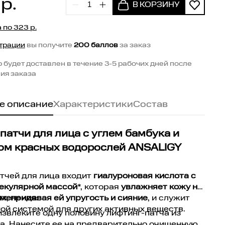
р.
а по
323
р.
трации
вы получите
200 баллов
за заказ
р будет доставлен в течение 3-5 рабочих дней после
ия заказа
е описание
Характеристики
Состав
патчи для лица с углем бамбука и
ом красных водорослей ANSALIGY
атчей для лица входит
гиалуроновая кислота с
екулярной массой
*, которая
увлажняет кожу на
ях
менения:
,
придавая ей упругость и сияние
, и служит
ой системой для других активных веществ.
извлеките одну половину лифтинг-патча из
а. Нанесите ее на предварительно очищенную