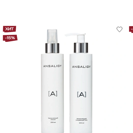
ХИТ
-15%