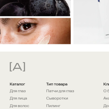
Каталог
Тип товара
Кл
Для глаз
Патчи для глаз
О 
Для лица
Сыворотки
Ак
Для волос
Пилинг
До