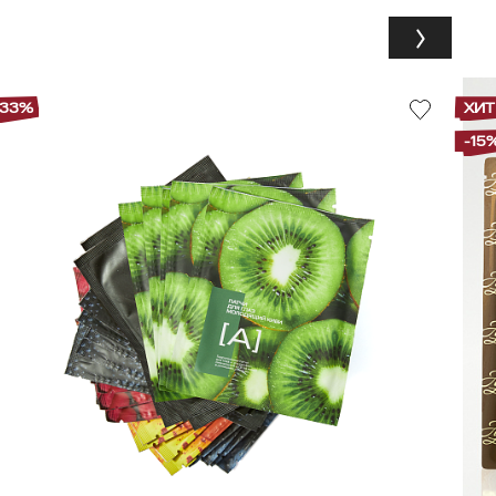
-33%
ХИТ
-15