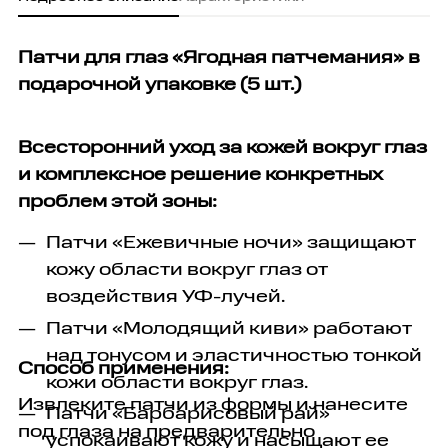
Патчи для глаз «Ягодная патчемания» в
подарочной упаковке (5 шт.)
Всесторонний уход за кожей вокруг глаз
и комплексное решение конкретных
проблем этой зоны:
Патчи «Ежевичные ночи» защищают
кожу области вокруг глаз от
воздействия УФ-лучей.
Патчи «Молодящий киви» работают
над тонусом и эластичностью тонкой
Способ применения:
кожи области вокруг глаз.
Извлеките патчи из формы и нанесите
Патчи «Барбарисовый рай»
под глаза на предварительно
успокаивают кожу и насыщают ее