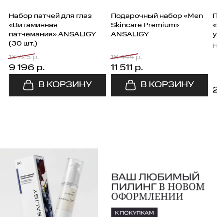
Набор патчей для глаз
Подарочный набор «Men
«Витаминная
Skincare Premium»
«
патчемания» ANSALIGY
ANSALIGY
у
(30 шт.)
Н
13 725 р.
16 444 р.
9 196 р.
11 511 р.