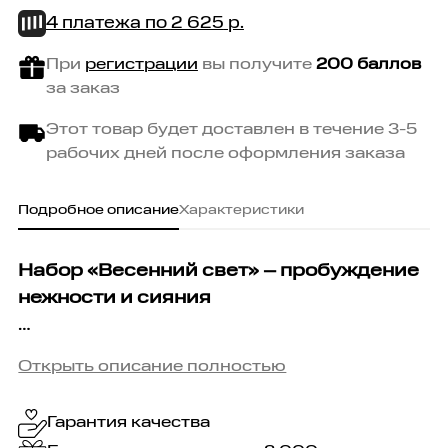
4 платежа по
2 625
р.
При
регистрации
вы получите
200 баллов
за заказ
Этот товар будет доставлен в течение 3-5
рабочих дней после оформления заказа
Подробное описание
Характеристики
Набор «Весенний свет» – п
робуждение
нежности и сияния
Есть вещи, которые случаются только
Открыть описание полностью
весной: воздух становится прозрачнее,
свет — мягче, а мир словно замирает в
Гарантия качества
ожидании чего-то прекрасного. Таким