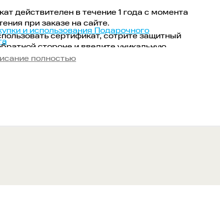
ат действителен в течение 1 года с момента
ения при заказе на сайте.
купки и использования Подарочного
пользовать сертификат, сотрите защитный
та
обратной стороне и введите уникальную
цию в поле «Промокод» при оформлении
исание полностью