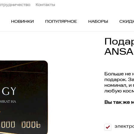
отрудничество
Контакты
НОВИНКИ
ПОПУЛЯРНОЕ
НАБОРЫ
СКИД
Пода
ОБЛАСТИ ПРИМЕНЕНИЯ
ПО
ANSAL
Лицо
Ск
Глаза
Бь
Больше не 
подарок. З
ос
Тело
Бе
номинал, и
Волосы
Пр
любую косм
В подарок
Ти
Вы так же 
Наборы
По
а
Бьюти-аутлет
Дл
электр