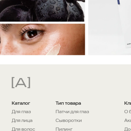
Каталог
Тип товара
Кл
Для глаз
Патчи для глаз
О 
Для лица
Сыворотки
Ак
Для волос
Пилинг
До