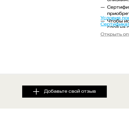
близким.
Сертифик
приобрет
Условия по
Чтобы ис
Сертифика
слой на 
комбина
Открыть оп
заказа.
Добавьте свой отзыв