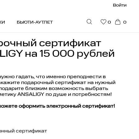
Войти
КИ
БЬЮТИ-АУТЛЕТ
0
0
рочный сертификат
ПУЛЯРНОЕ
IGY на 15 000 рублей
идки
юти-гайд
нужно гадать, что именно преподнести в
акажите подарочный сертификат на нужный
стселлеры
 подарите близким возможность выбрать
ограмма привилегий
етику ANSALIGY по душе и потребностям!
на рекомендует
можете оформить электронный сертификат!
дарочные сертификаты
я мужчин
онный сертификат