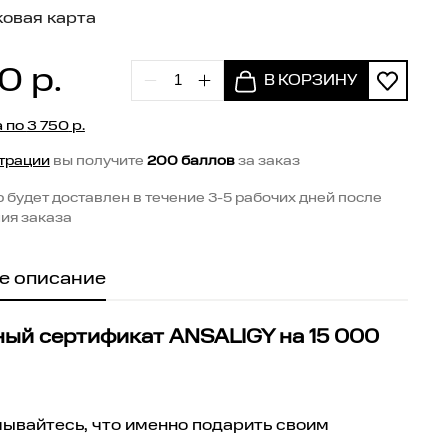
ковая карта
00
р.
а по
3 750
р.
трации
вы получите
200 баллов
за заказ
р будет доставлен в течение 3-5 рабочих дней после
ия заказа
е описание
ый сертификат ANSALIGY на 15 000
ывайтесь, что именно подарить своим