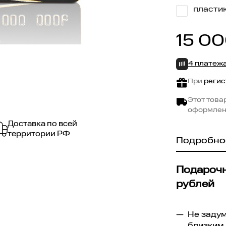
пласти
15 0
4 платеж
При
регис
Этот това
оформлен
Доставка по всей
территории РФ
Подробно
Подарочн
рублей
Не задум