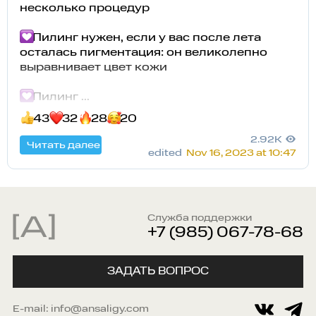
несколько процедур
Пилинг нужен, если у вас после лета
осталась пигментация: он великолепно
выравнивает цвет кожи
Пилинг ...

43
32
28
20
2.92K
Читать далее
edited
Nov 16, 2023 at 10:47
Служба поддержки
+7 (985) 067-78-68
ЗАДАТЬ ВОПРОС
E-mail:
info@ansaligy.com