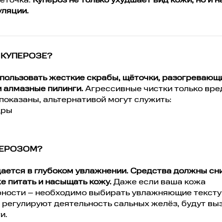
сеточка.
Купероз не только ухудшает вид кожи, но и 
уляции.
 КУПЕРОЗЕ?
пользовать жесткие скрабы, щёточки, разогревающ
 алмазные пилинги.
Агрессивные чистки только вре
показаны, альтернативой могут служить:
дры
ПЕРОЗОМ?
дается в глубоком увлажнении. Средства должны сн
е питать и насыщать кожу.
Даже если ваша кожа
рности – необходимо выбирать увлажняющие тексту
 регулируют деятельность сальных желёз, будут вы
и.