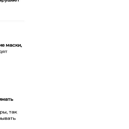
нарушает
ие маски,
дят
имать
ры, так
зывать