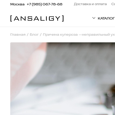
Москва
+7 (985) 067-78-68
Доставка и оплата
С
КАТАЛОГ
Главная
Блог
Причина купероза —неправильный ух
ТИП ТОВАРА
Патчи
Кремы
Средства для вол
Сыворотки
Маски
Пилинг
Средства для тел