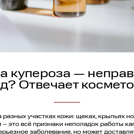
а купероза — непра
д? Отвечает космет
 разных участках кожи: щеках, крыльях но
– это всё признаки неполадок работы ка
ерьезное заболевание, но может доставл