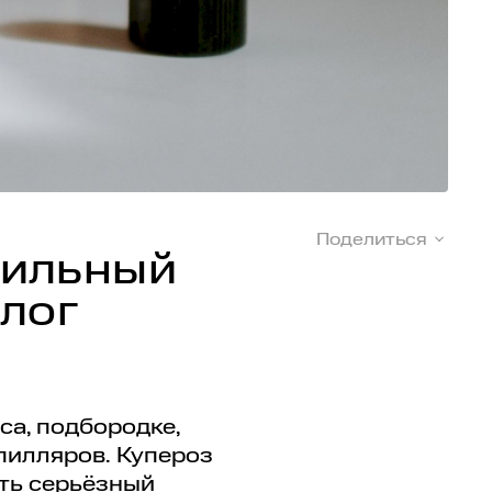
Поделиться
вильный
олог
са, подбородке,
пилляров. Купероз
ять серьёзный