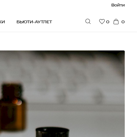
Войти
КИ
БЬЮТИ-АУТЛЕТ
0
0
ПУЛЯРНОЕ
идки
юти-гайд
стселлеры
ограмма привилегий
на рекомендует
дарочные сертификаты
я мужчин