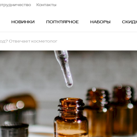
отрудничество
Контакты
НОВИНКИ
ПОПУЛЯРНОЕ
НАБОРЫ
СКИД
од? Отвечает косметолог
ОБЛАСТИ ПРИМЕНЕНИЯ
ПО
Лицо
Ск
Глаза
Бь
ос
Тело
Бе
Волосы
Пр
В подарок
Ти
Наборы
По
а
Бьюти-аутлет
Дл