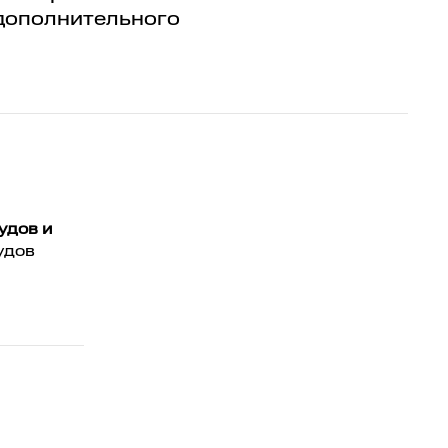
 дополнительного
удов и
удов