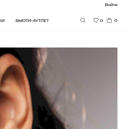
Войти
КИ
БЬЮТИ-АУТЛЕТ
0
0
ПУЛЯРНОЕ
идки
юти-гайд
стселлеры
ограмма привилегий
на рекомендует
дарочные сертификаты
я мужчин