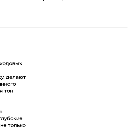
уходовых
.
жу, делают
инного
я тон
е
глубокие
не только