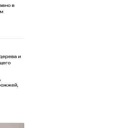
авно в
ым
 дерева и
щего
,
рожжей,