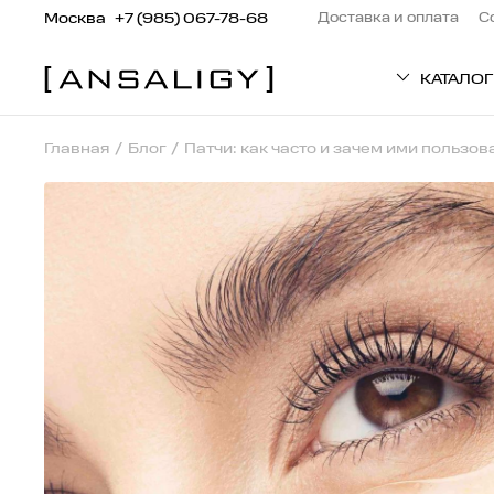
Москва
+7 (985) 067-78-68
Доставка и оплата
С
КАТАЛОГ
Главная
Блог
Патчи: как часто и зачем ими пользов
ТИП ТОВАРА
Патчи
Кремы
Средства для вол
Сыворотки
Маски
Пилинг
Средства для тел