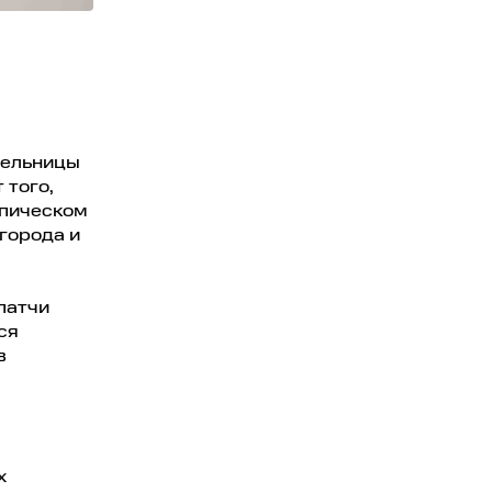
тельницы
 того,
опическом
города и
патчи
ся
в
х