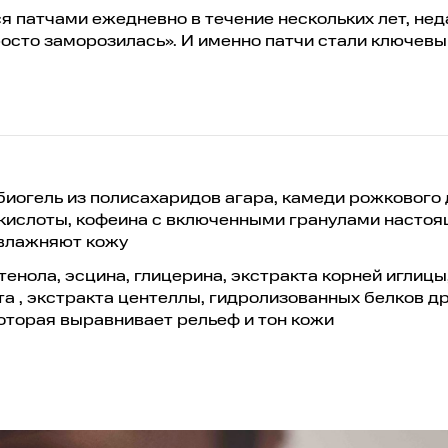
я патчами ежедневно в течение нескольких лет, нед
просто заморозилась». И именно патчи стали ключев
 биогель из полисахаридов агара, камеди рожкового
 кислоты, кофеина с включенными гранулами настоя
увлажняют кожу
тенола, эсцина, глицерина, экстракта корней иглицы
а , экстракта центеллы, гидролизованных белков д
которая выравнивает рельеф и тон кожи