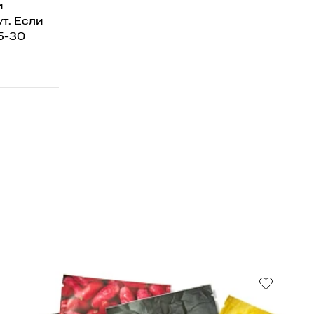
и
т. Если
5-30