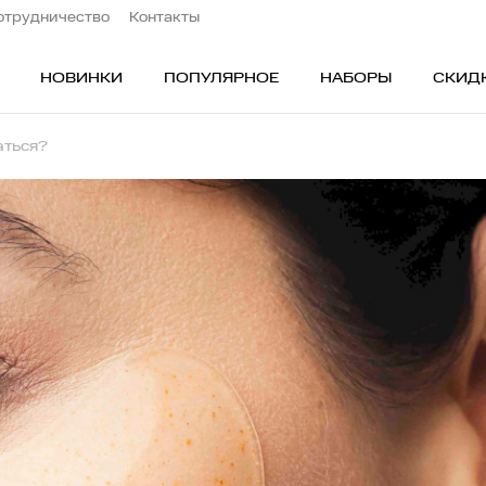
отрудничество
Контакты
НОВИНКИ
ПОПУЛЯРНОЕ
НАБОРЫ
СКИД
аться?
ОБЛАСТИ ПРИМЕНЕНИЯ
ПО
Лицо
Ск
Глаза
Бь
ос
Тело
Бе
Волосы
Пр
В подарок
Ти
Наборы
По
а
Бьюти-аутлет
Дл