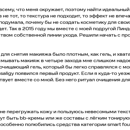
 всему, что меня окружает, поэтому найти идеальный
 не тот, то текстура не подходит, то эффект не впеча
я подумала, почему бы не создать косметику для свои
ет. Так в 2015 году мы вместе с моей подругой Линд
твом собственной линии ухода. Решили начать с про
для снятия макияжа было плотным, как гель, и хват
 смывать макияж в четыре захода мне слишком надо
 очищающий гель, который бы легко справлялся с м
aligy появился первый продукт. Если я куда-то уезж
вует вместе со мной. Без него ритуал очищения дл
 не перегружать кожу и пользуюсь невесомыми текс
гут быть bb-кремы или же составы с лёгким тониру
особенно полюбились средства категории smart fou