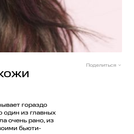
Поделиться
кожи
зывает гораздо
о один из главных
ла очень рано, из
своими бьюти-