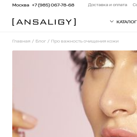
Москва
+7 (985) 067-78-68
Доставка и оплата
С
КАТАЛОГ
Главная
Блог
Про важность очищения кожи
ТИП ТОВАРА
Патчи
Кремы
Средства для вол
Сыворотки
Маски
Пилинг
Средства для тел