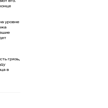
ют его.
конце
на уровне
ожа
евшие
дет
сть грязь,
оду
ица в