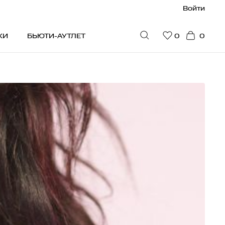
Войти
КИ
БЬЮТИ-АУТЛЕТ
0
0
ПУЛЯРНОЕ
идки
юти-гайд
стселлеры
ограмма привилегий
на рекомендует
дарочные сертификаты
я мужчин