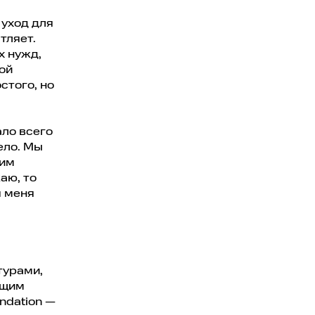
 уход для
тляет.
х нужд,
ой
стого, но
ало всего
ело. Мы
оим
аю, то
я меня
турами,
ющим
ndation —