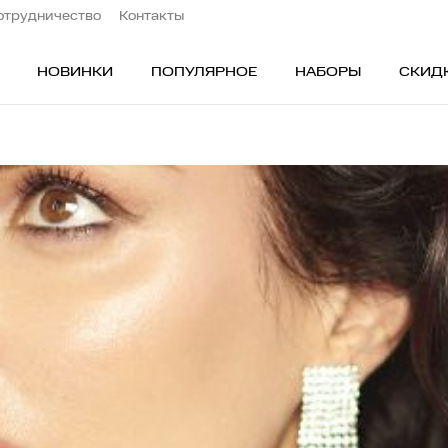
отрудничество
Контакты
НОВИНКИ
ПОПУЛЯРНОЕ
НАБОРЫ
СКИД
ОБЛАСТИ ПРИМЕНЕНИЯ
ПО
Лицо
Ск
Глаза
Бь
ос
Тело
Бе
Волосы
Пр
В подарок
Ти
Наборы
По
а
Бьюти-аутлет
Дл