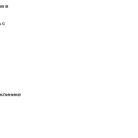
а в
 с
-клинике