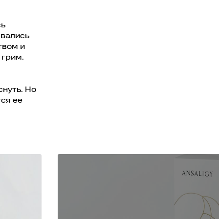
сь
ывались
твом и
 грим.
снуть. Но
тся ее