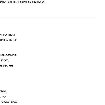
оим опытом с вами.
 что при
вить для
чинаться
 пот,
ете, не
ски,
сто
, сколько