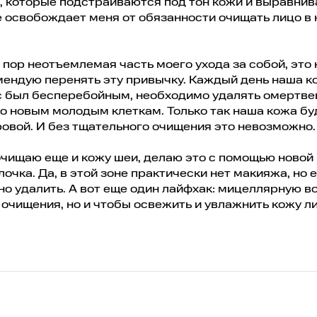
 которые подстраиваются под тон кожи и выравнива
е освобождает меня от обязанности очищать лицо в 
 пор неотъемлемая часть моего ухода за собой, это 
мендую перенять эту привычку. Каждый день наша к
сс был бесперебойным, необходимо удалять омертв
то новым молодым клеткам. Только так наша кожа бу
ровой. И без тщательного очищения это невозможно.
очищаю еще и кожу шеи, делаю это с помощью новой
очка. Да, в этой зоне практически нет макияжа, но е
но удалить. А вот еще один лайфхак: мицеллярную в
я очищения, но и чтобы освежить и увлажнить кожу л